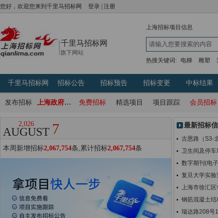
您好，欢迎您来到千里马招标网
登录
|
注册
上海
招标项目信息
千里马招标网
旗下网站
热搜关键词:
电梯
雕塑
千里马招标网
招标公告
招标预告
招标变更
中标结果
发布招标
上海政府采购网
免费招标
精选项目
项目跟踪
会员招标
2,026
7
最新招标信
AUGUST
古恩路（S3
本周新增招标
2,067,754
条,累计招标
2,067,754
条
卫生间及停车
数字期刊(电
复旦大学实验
上海市徐汇区
钢筋混凝土结
瑞达路208号