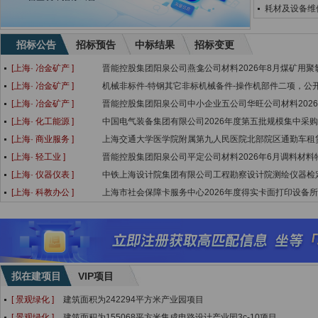
耗材及设备维
招标公告
招标预告
中标结果
招标变更
[上海·
冶金矿产
]
晋能控股集团阳泉公司燕龛公司材料2026年8月煤矿用聚
[上海·
冶金矿产
]
机械非标件-特钢其它非标机械备件-操作机部件二项，公
[上海·
冶金矿产
]
晋能控股集团阳泉公司中小企业五公司华旺公司材料2026
[上海·
化工能源
]
中国电气装备集团有限公司2026年度第五批规模集中采
[上海·
商业服务
]
上海交通大学医学院附属第九人民医院北部院区通勤车租
[上海·
轻工业
]
晋能控股集团阳泉公司平定公司材料2026年6月调料材料
[上海·
仪器仪表
]
中铁上海设计院集团有限公司工程勘察设计院测绘仪器检
[上海·
科教办公
]
上海市社会保障卡服务中心2026年度得实卡面打印设备
拟在建项目
VIP项目
[ 景观绿化 ]
建筑面积为242294平方米产业园项目
[ 景观绿化 ]
建筑面积为155068平方米集成电路设计产业园3c-10项目