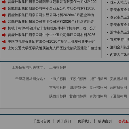
晋能控股集团阳泉公司阳泉红翎服装有限责任公司材料202
珑府天禧安
晋能控股集团阳泉公司中小企业五公司华旺公司材料2026
泰安市某企
晋能控股集团阳泉公司永昱公司材料2026年8月墨盒等物
泰安市某企
晋能控股集团阳泉公司燕龛公司材料2026年8月煤矿用聚
泰安市某企
机械非标件-特钢其它非标机械备件-操作机部件二项，公开
淄博市某企
晋能控股集团阳泉公司中小企业五公司华旺公司材料2026
宜宾王府井购
中国电气装备集团有限公司2026年度第五批规模集中采购
洛阳栾川钼
上海交通大学医学院附属第九人民医院北部院区通勤车租赁服
内蒙古巨禾
上海招标网相关城市：
上海招标网
千里马招标网分站：
上海招标网
江苏招标网
浙江招标网
安徽招标网
重庆招标网
四川招标网
贵州招标网
云南招标网
陕西招标网
甘肃招标网
青海招标网
宁夏招标网
千里马首页
┊
关于我们
┊
联系我们
┊
成功案例
┊
会员服