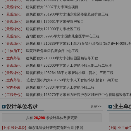
[ 景观绿化 ]
建筑面积为96937平方米商业项目
[ 景观绿化 ]
建筑面积为251900平方米浦东校区修缮及改扩建工程
[ 景观绿化 ]
建筑面积为179961平方米安置房项目
[ 景观绿化 ]
建筑面积为121900平方米社区工程
[ 景观绿化 ]
占地面积为39996平方米国家儿童医学中心工程
[ 景观绿化 ]
建筑面积为210339平方米351街坊3丘等地块项目(暂名)IV-H-03地块
[ 主体施工 ]
医院呼吸危重症临床诊疗中心工程
[ 室内外装 ]
建筑面积为210000平方米创新园区精装修工程
[ 景观绿化 ]
建筑面积为202000平方米人工智能小镇三期工程二标段
[ 景观绿化 ]
建筑面积为498264.66平方米智能小镇（暂名）三期工程
[ 室内外装 ]
总建筑面积约为431759平方米人工智能小镇(暂名)一期工程
[ 室内外装 ]
建筑面积为467304平方米人工智能小镇工程
[ 工程分包 ]
建筑面积为168270平方米东方医院沪东区域医疗中心新建精装修工
设计单位名录
业主单
更多>>
共有
26,298
条设计单位数据更新
[上海·设计单位]
华东建筑设计研究院有限公司 (隶属:
[上海·业主单位